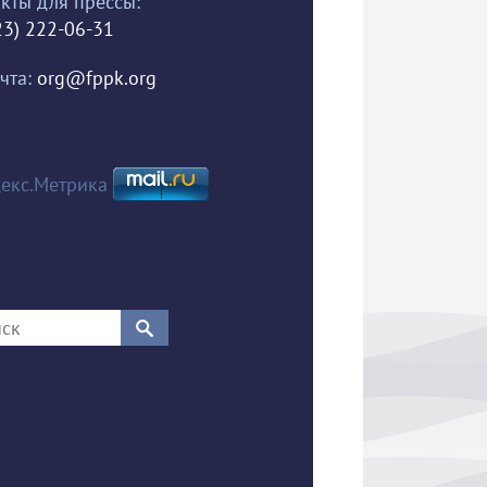
кты для прессы:
23) 222-06-31
чта:
org@fppk.org