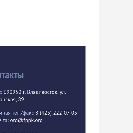
нтакты
:
690950 г. Владивосток, ул.
анская, 89.
ная тел./факс
8 (423) 222-07-05
чта:
org@fppk.org