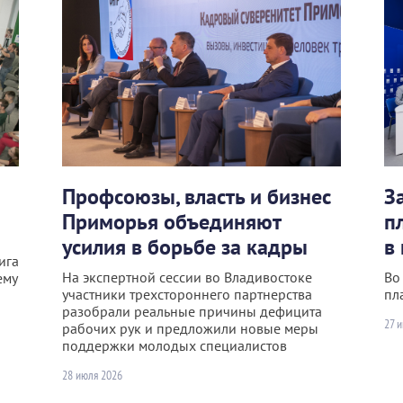
Профсоюзы, власть и бизнес
З
Приморья объединяют
п
усилия в борьбе за кадры
в
ига
На экспертной сессии во Владивостоке
Во
ему
участники трехстороннего партнерства
пл
разобрали реальные причины дефицита
27 
рабочих рук и предложили новые меры
поддержки молодых специалистов
28 июля 2026