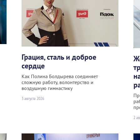
Грация, сталь и доброе
Ж
сердце
т
н
Как Полина Болдырева соединяет
сложную работу, волонтерство и
р
воздушную гимнастику
Пр
3 августа 2026
ра
пр
2 ав