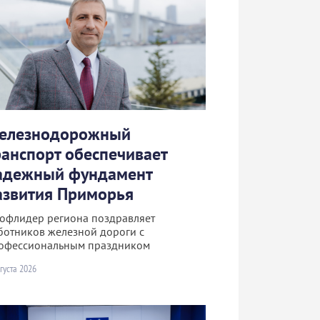
елезнодорожный
ранспорт обеспечивает
адежный фундамент
азвития Приморья
офлидер региона поздравляет
ботников железной дороги с
офессиональным праздником
густа 2026