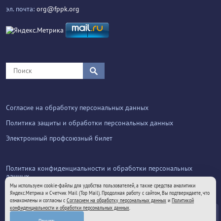
эл. почта:
org@fppk.org
Согласие на обработку персональных данных
Политика защиты и обработки персональных данных
Электронный профсоюзный билет
Политика конфиденциальности и обработки персональных
данных
Мы используем cookie-файлы для удобства пользователей, а также средства аналитики
Яндекс.Метрика и Счетчик Mail (Top Mail). Продолжая работу с сайтом, Вы подтверждаете, что
ознакомлены и согласны с
Согласием на обработку персональных данных
и
Политикой
конфиденциальности и обработки персональных данных
.
© Все права защищены 2025. Федерация Независимых
Принять