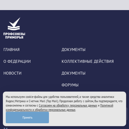
ГЛАВНАЯ
ДОКУМЕНТЫ
О ФЕДЕРАЦИИ
КОЛЛЕКТИВНЫЕ ДЕЙСТВИЯ
НОВОСТИ
ДОКУМЕНТЫ
ФОРУМЫ
ИНТЕРНЕТ-ПРИЕМНАЯ
Мы используем cookie-файлы для удобства пользователей, а также средства аналитики
Яндекс.Метрика и Счетчик Mail (Top Mail). Продолжая работу с сайтом, Вы подтверждаете, что
ознакомлены и согласны с
Согласием на обработку персональных данных
и
Политикой
конфиденциальности и обработки персональных данных
.
Принять