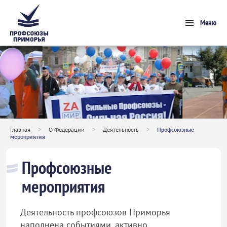
Меню
Главная
>
О Федерации
>
Деятельность
>
Профсоюзные
мероприятия
Профсоюзные
мероприятия
Деятельность профсоюзов Приморья
наполнена событиями, активно