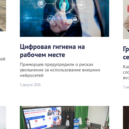
Цифровая гигиена на
Г
рабочем месте
с
лей
Приморцев предупредили о рисках
Ка
увольнения за использование внешних
сл
нейросетей
во
5 августа 2026
3 ав