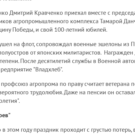
нко Дмитрий Кравченко приехал вместе с предсе
ков агропромышленного комплекса Тамарой Данчу
щину Победы, и свой 100-летний юбилей.
ушел на флот, сопровождал военные эшелоны из Пр
олуостров от японских милитаристов. Награжден 
степени. После десятилетий службы в Военной ав
редприятие "Владхлеб".
о профсоюз агропрома по праву считает ветерана
ероятного трудолюбия. Даже на пенсии он оставал
олетия".
оев"
в этом году праздник проходит с грустью потерь, 