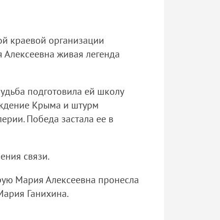
ой краевой организации
я Алексеевна живая легенда
судьба подготовила ей школу
ождение Крыма и штурм
ерии. Победа застала ее в
ения связи.
орую Мария Алексеевна пронесла
 Мария Ганихина.