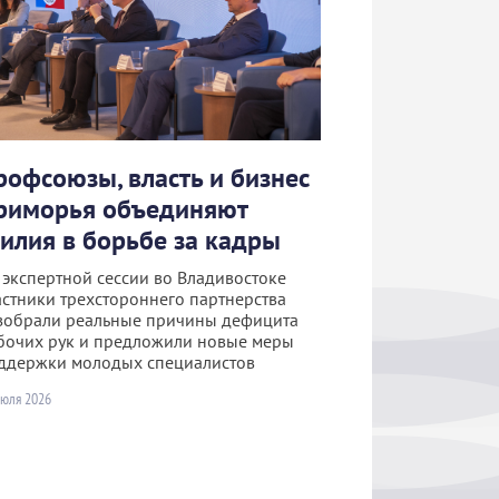
рофсоюзы, власть и бизнес
риморья объединяют
силия в борьбе за кадры
 экспертной сессии во Владивостоке
астники трехстороннего партнерства
зобрали реальные причины дефицита
бочих рук и предложили новые меры
ддержки молодых специалистов
июля 2026