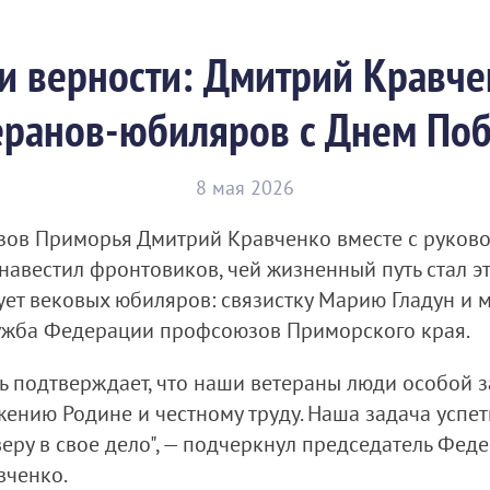
 и верности: Дмитрий Кравче
еранов-юбиляров с Днем По
8 мая 2026
зов Приморья Дмитрий Кравченко вместе с руков
вестил фронтовиков, чей жизненный путь стал эт
ет вековых юбиляров: связистку Марию Гладун и 
лужба Федерации профсоюзов Приморского края.
ь подтверждает, что наши ветераны люди особой за
ению Родине и честному труду. Наша задача успеть
веру в свое дело", — подчеркнул председатель Фе
вченко.