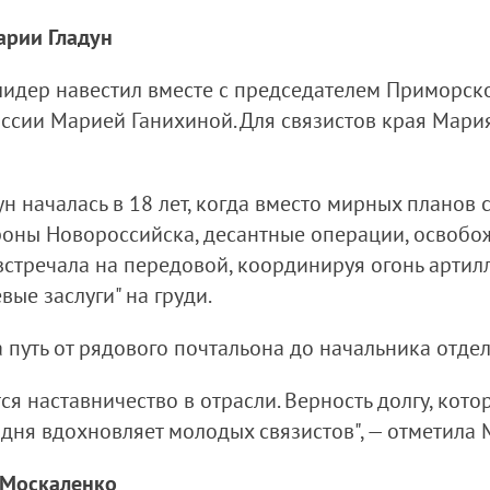
арии Гладун
идер навестил вместе с председателем Приморск
ссии Марией Ганихиной. Для связистов края Мари
 началась в 18 лет, когда вместо мирных планов 
ороны Новороссийска, десантные операции, освоб
стречала на передовой, координируя огонь артилл
ые заслуги" на груди.
путь от рядового почтальона до начальника отдел
ся наставничество в отрасли. Верность долгу, кот
годня вдохновляет молодых связистов", — отметила
я Москаленко