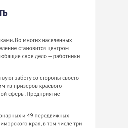
ть
лками. Во многих населенных
деление становится центром
любящие свое дело — работники
вуют заботу со стороны своего
им из призеров краевого
ной сферы. Предприятие
ционарных и 49 передвижных
иморского края, в том числе три