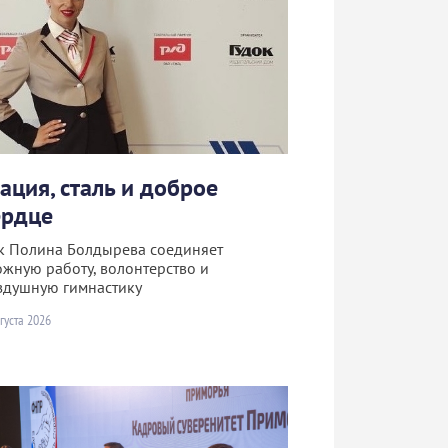
рация, сталь и доброе
ердце
к Полина Болдырева соединяет
ожную работу, волонтерство и
здушную гимнастику
густа 2026