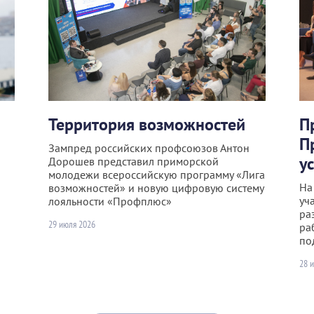
Территория возможностей
П
П
Зампред российских профсоюзов Антон
у
Дорошев представил приморской
молодежи всероссийскую программу «Лига
На
возможностей» и новую цифровую систему
уч
лояльности «Профплюс»
ра
29 июля 2026
ра
по
28 