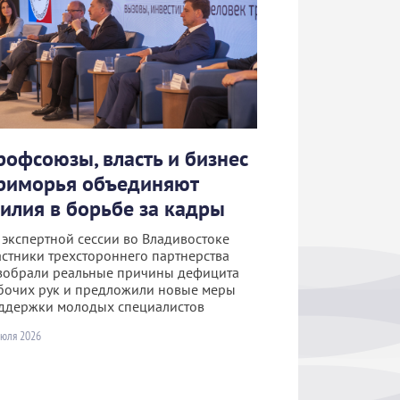
рофсоюзы, власть и бизнес
риморья объединяют
силия в борьбе за кадры
 экспертной сессии во Владивостоке
астники трехстороннего партнерства
зобрали реальные причины дефицита
бочих рук и предложили новые меры
ддержки молодых специалистов
июля 2026