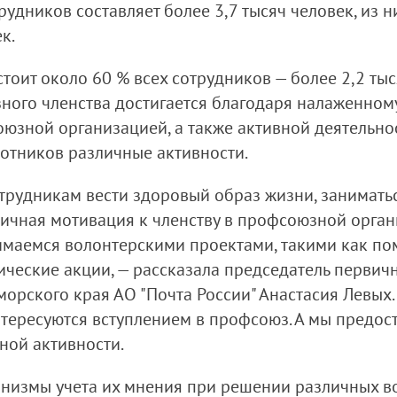
рудников составляет более 3,7 тысяч человек, из 
к.
оит около 60 % всех сотрудников — более 2,2 тыс
ного членства достигается благодаря налаженно
юзной организацией, а также активной деятельно
отников различные активности.
рудникам вести здоровый образ жизни, заниматьс
тличная мотивация к членству в профсоюзной орга
имаемся волонтерскими проектами, такими как п
ические акции, — рассказала председатель перви
рского края АО "Почта России" Анастасия Левых. —
тересуются вступлением в профсоюз. А мы предос
ной активности.
анизмы учета их мнения при решении различных в