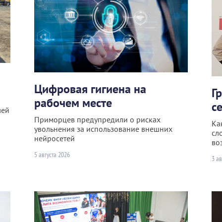
Цифровая гигиена на
Г
рабочем месте
с
лей
Приморцев предупредили о рисках
Ка
увольнения за использование внешних
сл
нейросетей
во
5 августа 2026
3 ав