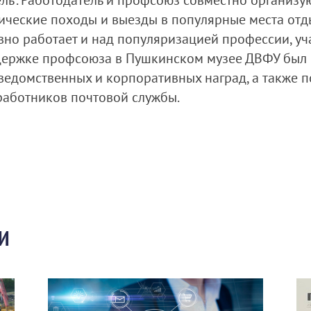
ель". Работодатель и профсоюз совместно организ
тические походы и выезды в популярные места отд
но работает и над популяризацией профессии, уч
ддержке профсоюза в Пушкинском музее ДВФУ был
 ведомственных и корпоративных наград, а также 
работников почтовой службы.
И