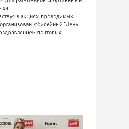
уют для работников спортивные и
ыха.
аствуя в акциях, проводимых
 организован юбилейный "День
поздравлением почтовых