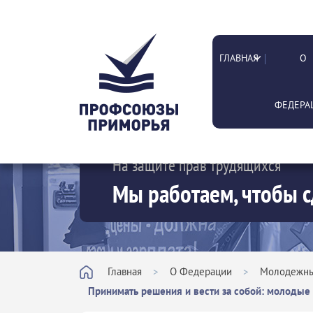
ГЛАВНАЯ
О
ФЕДЕРА
На защите прав трудящихся
Мы работаем, чтобы с
Главная
>
О Федерации
>
Молодежны
Принимать решения и вести за собой: молоды