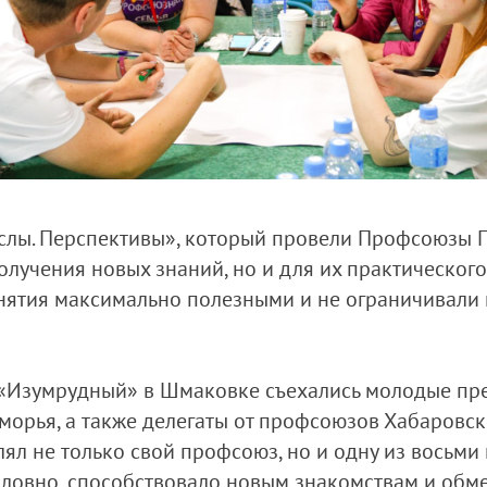
лы. Перспективы», который провели Профсоюзы 
олучения новых знаний, но и для их практическог
анятия максимально полезными и не ограничивали
 «Изумрудный» в Шмаковке съехались молодые пре
рья, а также делегаты от профсоюзов Хабаровск
лял не только свой профсоюз, но и одну из восьм
зусловно, способствовало новым знакомствам и обм