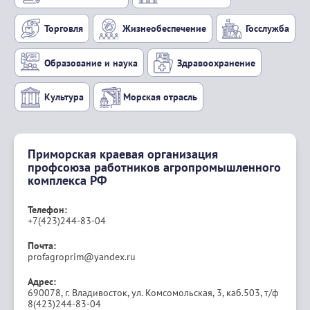
ВСЕ
Промышленность и энергетика
Транспорт и связь
Строительство
Торговля
Жизнеобеспечение
Приморская краевая организация
Образование и наука
Здравоохранен
профсоюза работников агропромышленного
комплекса РФ
Культура
Морская отрасль
Телефон:
+7(423)244-83-04
Почта:
profagroprim@yandex.ru
Адрес:
690078, г. Владивосток, ул. Комсомольская, 3, каб.503, т/ф
8(423)244-83-04